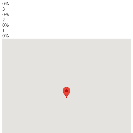
0%
3
0%
2
0%
1
0%