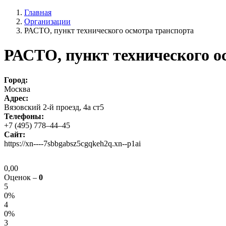
Главная
Организации
РАСТО, пункт технического осмотра транспорта
РАСТО, пункт технического о
Город:
Москва
Адрес:
Вязовский 2-й проезд, 4а ст5
Телефоны:
+7 (495) 778–44–45
Сайт:
https://xn----7sbbgabsz5cgqkeh2q.xn--p1ai
0,00
Оценок –
0
5
0%
4
0%
3