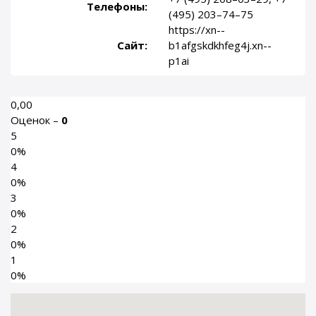
Телефоны:
(495) 203–74–75
https://xn--
Сайт:
b1afgskdkhfeg4j.xn--
p1ai
0,00
Оценок –
0
5
0%
4
0%
3
0%
2
0%
1
0%