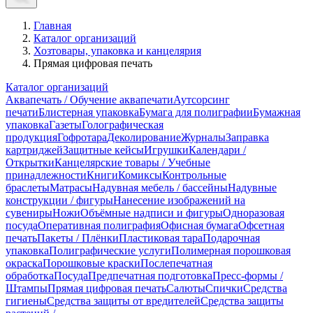
Главная
Каталог организаций
Хозтовары, упаковка и канцелярия
Прямая цифровая печать
Каталог организаций
Аквапечать / Обучение аквапечати
Аутсорсинг
печати
Блистерная упаковка
Бумага для полиграфии
Бумажная
упаковка
Газеты
Голографическая
продукция
Гофротара
Деколирование
Журналы
Заправка
картриджей
Защитные кейсы
Игрушки
Календари /
Открытки
Канцелярские товары / Учебные
принадлежности
Книги
Комиксы
Контрольные
браслеты
Матрасы
Надувная мебель / бассейны
Надувные
конструкции / фигуры
Нанесение изображений на
сувениры
Ножи
Объёмные надписи и фигуры
Одноразовая
посуда
Оперативная полиграфия
Офисная бумага
Офсетная
печать
Пакеты / Плёнки
Пластиковая тара
Подарочная
упаковка
Полиграфические услуги
Полимерная порошковая
окраска
Порошковые краски
Послепечатная
обработка
Посуда
Предпечатная подготовка
Пресс-формы /
Штампы
Прямая цифровая печать
Салюты
Спички
Средства
гигиены
Средства защиты от вредителей
Средства защиты