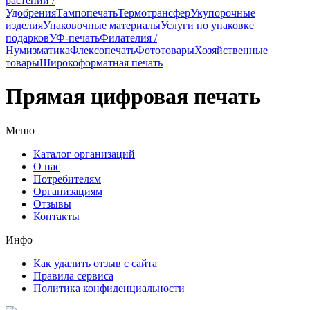
растений /
Удобрения
Тампопечать
Термотрансфер
Укупорочные
изделия
Упаковочные материалы
Услуги по упаковке
подарков
УФ-печать
Филателия /
Нумизматика
Флексопечать
Фототовары
Хозяйственные
товары
Широкоформатная печать
Прямая цифровая печать
Меню
Каталог организаций
О нас
Потребителям
Организациям
Отзывы
Контакты
Инфо
Как удалить отзыв с сайта
Правила сервиса
Политика конфиденциальности