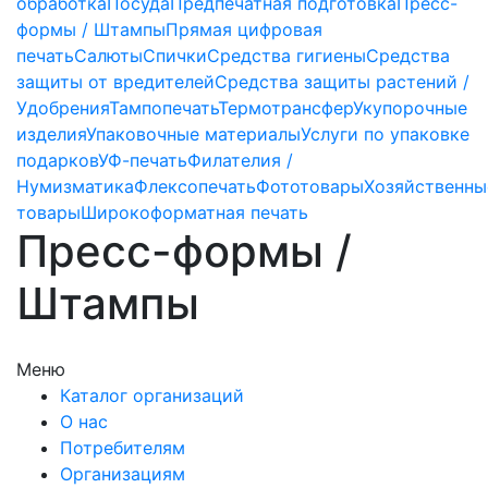
обработка
Посуда
Предпечатная подготовка
Пресс-
формы / Штампы
Прямая цифровая
печать
Салюты
Спички
Средства гигиены
Средства
защиты от вредителей
Средства защиты растений /
Удобрения
Тампопечать
Термотрансфер
Укупорочные
изделия
Упаковочные материалы
Услуги по упаковке
подарков
УФ-печать
Филателия /
Нумизматика
Флексопечать
Фототовары
Хозяйственны
товары
Широкоформатная печать
Пресс-формы /
Штампы
Меню
Каталог организаций
О нас
Потребителям
Организациям