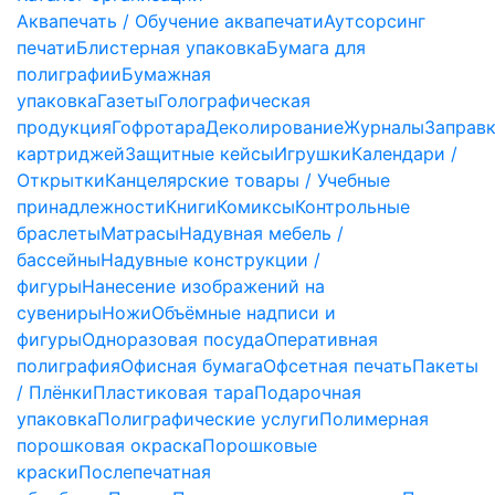
Аквапечать / Обучение аквапечати
Аутсорсинг
печати
Блистерная упаковка
Бумага для
полиграфии
Бумажная
упаковка
Газеты
Голографическая
продукция
Гофротара
Деколирование
Журналы
Заправ
картриджей
Защитные кейсы
Игрушки
Календари /
Открытки
Канцелярские товары / Учебные
принадлежности
Книги
Комиксы
Контрольные
браслеты
Матрасы
Надувная мебель /
бассейны
Надувные конструкции /
фигуры
Нанесение изображений на
сувениры
Ножи
Объёмные надписи и
фигуры
Одноразовая посуда
Оперативная
полиграфия
Офисная бумага
Офсетная печать
Пакеты
/ Плёнки
Пластиковая тара
Подарочная
упаковка
Полиграфические услуги
Полимерная
порошковая окраска
Порошковые
краски
Послепечатная