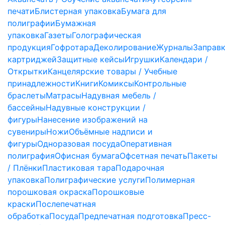
печати
Блистерная упаковка
Бумага для
полиграфии
Бумажная
упаковка
Газеты
Голографическая
продукция
Гофротара
Деколирование
Журналы
Заправ
картриджей
Защитные кейсы
Игрушки
Календари /
Открытки
Канцелярские товары / Учебные
принадлежности
Книги
Комиксы
Контрольные
браслеты
Матрасы
Надувная мебель /
бассейны
Надувные конструкции /
фигуры
Нанесение изображений на
сувениры
Ножи
Объёмные надписи и
фигуры
Одноразовая посуда
Оперативная
полиграфия
Офисная бумага
Офсетная печать
Пакеты
/ Плёнки
Пластиковая тара
Подарочная
упаковка
Полиграфические услуги
Полимерная
порошковая окраска
Порошковые
краски
Послепечатная
обработка
Посуда
Предпечатная подготовка
Пресс-