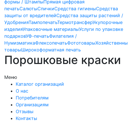
формы / Штампы
Прямая цифровая
печать
Салюты
Спички
Средства гигиены
Средства
защиты от вредителей
Средства защиты растений /
Удобрения
Тампопечать
Термотрансфер
Укупорочные
изделия
Упаковочные материалы
Услуги по упаковке
подарков
УФ-печать
Филателия /
Нумизматика
Флексопечать
Фототовары
Хозяйственны
товары
Широкоформатная печать
Порошковые краски
Меню
Каталог организаций
О нас
Потребителям
Организациям
Отзывы
Контакты