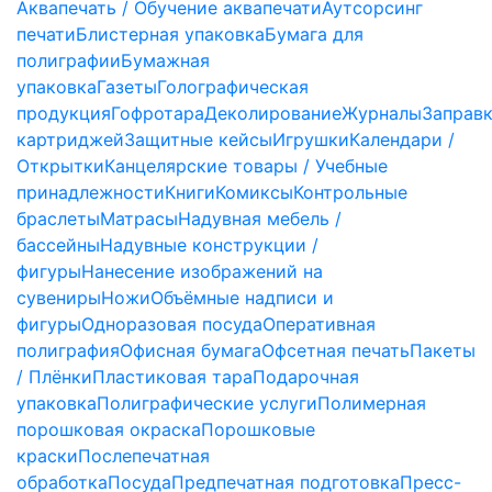
Аквапечать / Обучение аквапечати
Аутсорсинг
печати
Блистерная упаковка
Бумага для
полиграфии
Бумажная
упаковка
Газеты
Голографическая
продукция
Гофротара
Деколирование
Журналы
Заправ
картриджей
Защитные кейсы
Игрушки
Календари /
Открытки
Канцелярские товары / Учебные
принадлежности
Книги
Комиксы
Контрольные
браслеты
Матрасы
Надувная мебель /
бассейны
Надувные конструкции /
фигуры
Нанесение изображений на
сувениры
Ножи
Объёмные надписи и
фигуры
Одноразовая посуда
Оперативная
полиграфия
Офисная бумага
Офсетная печать
Пакеты
/ Плёнки
Пластиковая тара
Подарочная
упаковка
Полиграфические услуги
Полимерная
порошковая окраска
Порошковые
краски
Послепечатная
обработка
Посуда
Предпечатная подготовка
Пресс-