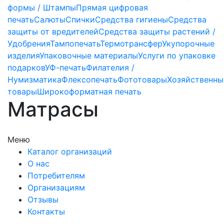
формы / Штампы
Прямая цифровая
печать
Салюты
Спички
Средства гигиены
Средства
защиты от вредителей
Средства защиты растений /
Удобрения
Тампопечать
Термотрансфер
Укупорочные
изделия
Упаковочные материалы
Услуги по упаковке
подарков
УФ-печать
Филателия /
Нумизматика
Флексопечать
Фототовары
Хозяйственны
товары
Широкоформатная печать
Матрасы
Меню
Каталог организаций
О нас
Потребителям
Организациям
Отзывы
Контакты