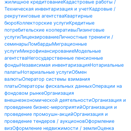
жилищное кредитование
Кадастровые работы /
Техническая инвентаризация и учет
Кадровые /
рекрутинговые агентства
Квартирные
бюро
Коллекторские услуги
Кредитные
потребительские кооперативы
Лизинговые
услуги
Лицензирование
Личностные тренинги /
семинары
Ломбарды
Миграционные
услуги
Микрофинансирование
Модельные
агентства
Негосударственные пенсионные
фонды
Независимая инвентаризация
Нотариальные
палаты
Нотариальные услуги
Обмен
валюты
Оператор системы взимания
платы
Операторы фискальных данных
Операции на
фондовом рынке
Организация
внешнеэкономической деятельности
Организация и
проведение бизнес-мероприятий
Организация и
проведение промоушн-акций
Организация и
проведение тендеров / аукционов
Оформление
виз
Оформление недвижимости / земли
Оценка