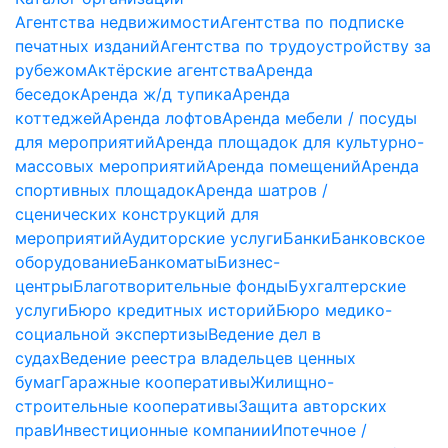
Агентства недвижимости
Агентства по подписке
печатных изданий
Агентства по трудоустройству за
рубежом
Актёрские агентства
Аренда
беседок
Аренда ж/д тупика
Аренда
коттеджей
Аренда лофтов
Аренда мебели / посуды
для мероприятий
Аренда площадок для культурно-
массовых мероприятий
Аренда помещений
Аренда
спортивных площадок
Аренда шатров /
сценических конструкций для
мероприятий
Аудиторские услуги
Банки
Банковское
оборудование
Банкоматы
Бизнес-
центры
Благотворительные фонды
Бухгалтерские
услуги
Бюро кредитных историй
Бюро медико-
социальной экспертизы
Ведение дел в
судах
Ведение реестра владельцев ценных
бумаг
Гаражные кооперативы
Жилищно-
строительные кооперативы
Защита авторских
прав
Инвестиционные компании
Ипотечное /