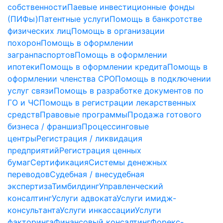
собственности
Паевые инвестиционные фонды
(ПИФы)
Патентные услуги
Помощь в банкротстве
физических лиц
Помощь в организации
похорон
Помощь в оформлении
загранпаспортов
Помощь в оформлении
ипотеки
Помощь в оформлении кредита
Помощь в
оформлении членства СРО
Помощь в подключении
услуг связи
Помощь в разработке документов по
ГО и ЧС
Помощь в регистрации лекарственных
средств
Правовые программы
Продажа готового
бизнеса / франшиз
Процессинговые
центры
Регистрация / ликвидация
предприятий
Регистрация ценных
бумаг
Сертификация
Системы денежных
переводов
Судебная / внесудебная
экспертиза
Тимбилдинг
Управленческий
консалтинг
Услуги адвоката
Услуги имидж-
консультанта
Услуги инкассации
Услуги
факторинга
Финансовый консалтинг
Форекс-