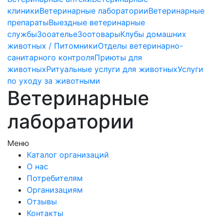
клиники
Ветеринарные лаборатории
Ветеринарные
препараты
Выездные ветеринарные
службы
Зооателье
Зоотовары
Клубы домашних
животных / Питомники
Отделы ветеринарно-
санитарного контроля
Приюты для
животных
Ритуальные услуги для животных
Услуги
по уходу за животными
Ветеринарные
лаборатории
Меню
Каталог организаций
О нас
Потребителям
Организациям
Отзывы
Контакты