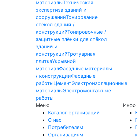
материалы
Техническая
экспертиза зданий и
сооружений
Тонирование
стёкол зданий /
конструкций
Тонировочные /
защитные плёнки для стёкол
зданий и
конструкций
Тротуарная
плитка
Укрывной
материал
Фасадные материалы
/ конструкции
Фасадные
работы
Цемент
Электроизоляционные
материалы
Электромонтажные
работы
Меню
Инфо
Каталог организаций
О нас
Потребителям
Организациям