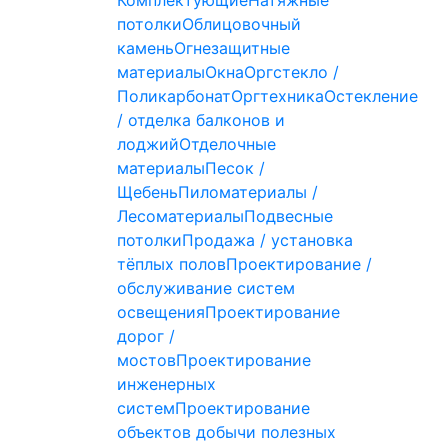
Комплектующие
Натяжные
потолки
Облицовочный
камень
Огнезащитные
материалы
Окна
Оргстекло /
Поликарбонат
Оргтехника
Остекление
/ отделка балконов и
лоджий
Отделочные
материалы
Песок /
Щебень
Пиломатериалы /
Лесоматериалы
Подвесные
потолки
Продажа / установка
тёплых полов
Проектирование /
обслуживание систем
освещения
Проектирование
дорог /
мостов
Проектирование
инженерных
систем
Проектирование
объектов добычи полезных