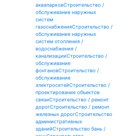
аквапарков
Строительство /
обслуживание наружных
систем
газоснабжения
Строительство /
обслуживание наружных
систем отопления /
водоснабжения /
канализации
Строительство /
обслуживание
фонтанов
Строительство /
обслуживание
электросетей
Строительство /
проектирование объектов
связи
Строительство / ремонт
дорог
Строительство / ремонт
железных дорог
Строительство
административных
зданий
Строительство бань /