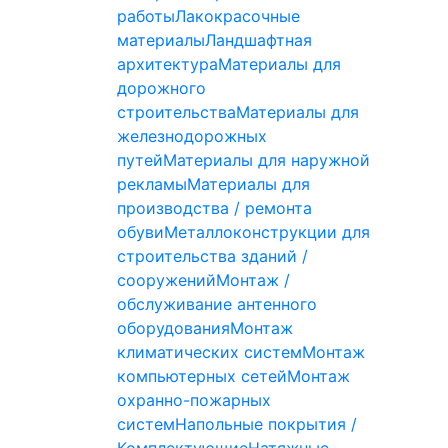
работы
Лакокрасочные
материалы
Ландшафтная
архитектура
Материалы для
дорожного
строительства
Материалы для
железнодорожных
путей
Материалы для наружной
рекламы
Материалы для
производства / ремонта
обуви
Металлоконструкции для
строительства зданий /
сооружений
Монтаж /
обслуживание антенного
оборудования
Монтаж
климатических систем
Монтаж
компьютерных сетей
Монтаж
охранно-пожарных
систем
Напольные покрытия /