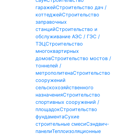
саун
Строительство
гаражей
Строительство дач /
коттеджей
Строительство
заправочных
станций
Строительство и
обслуживание АЭС / ГЭС /
ТЭЦ
Строительство
многоквартирных
домов
Строительство мостов /
тоннелей /
метрополитена
Строительство
сооружений
сельскохозяйственного
назначения
Строительство
спортивных сооружений /
площадок
Строительство
фундамента
Сухие
строительные смеси
Сэндвич-
панели
Теплоизоляционные