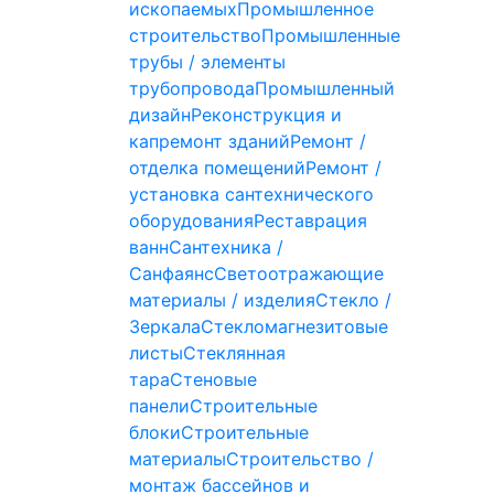
ископаемых
Промышленное
строительство
Промышленные
трубы / элементы
трубопровода
Промышленный
дизайн
Реконструкция и
капремонт зданий
Ремонт /
отделка помещений
Ремонт /
установка сантехнического
оборудования
Реставрация
ванн
Сантехника /
Санфаянс
Светоотражающие
материалы / изделия
Стекло /
Зеркала
Стекломагнезитовые
листы
Стеклянная
тара
Стеновые
панели
Строительные
блоки
Строительные
материалы
Строительство /
монтаж бассейнов и