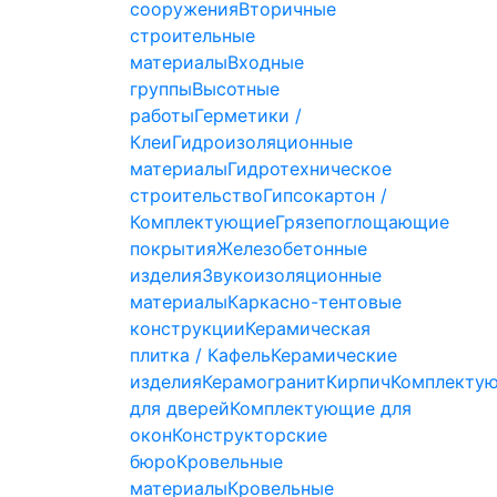
сооружения
Вторичные
строительные
материалы
Входные
группы
Высотные
работы
Герметики /
Клеи
Гидроизоляционные
материалы
Гидротехническое
строительство
Гипсокартон /
Комплектующие
Грязепоглощающие
покрытия
Железобетонные
изделия
Звукоизоляционные
материалы
Каркасно-тентовые
конструкции
Керамическая
плитка / Кафель
Керамические
изделия
Керамогранит
Кирпич
Комплекту
для дверей
Комплектующие для
окон
Конструкторские
бюро
Кровельные
материалы
Кровельные