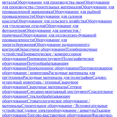
металла
Оборудование для производства окон
Оборудование
для производства строительных материалов
Оборудование для
промышленной маркировки
Оборудование для рыбной
промышленности
Оборудование для салонов
красоты
Оборудование для сельского хозяйства
Оборудование
для утилизации отходов
Оборудование для
фотоцентров
Оборудование для химчисток /
прачечных
Оборудование для целлюлозно-бумажной
промышленности
Оборудование для
энергосбережения
Оборудование радиационного
контроля
Окрасочное оборудование
Пломбировочные
устройства
Пневматическое / компрессорное
оборудование
Пневмоинструмент
Полиграфическое
оборудование
Почтообрабатывающее
оборудование
Проекционное оборудование
Противопожарное
оборудование / инвентарь
Расходные материалы для
оргтехники
Расходные материалы для полиграфии
Садово-
огородный инвентарь / техника
Сварочное
оборудование
Сварочные материалы
Сетевое
оборудование
Слесарно-монтажный инструмент
Спасательное
оборудование
Стеклообрабатывающее
оборудование
Стоматологическое оборудование /
материалы
Строительное оборудование / Вспомогательные
устройства
Судовое электрооборудование / арматура
Ткацкое
оборудование
Торгово-выставочное оборудование
Фасовочно-