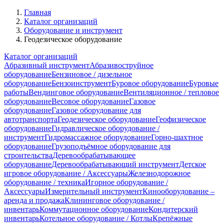
Главная
Каталог организаций
Оборудование и инструмент
Геодезическое оборудование
Каталог организаций
Абразивный инструмент
Абразивоструйное
оборудование
Бензиновое / дизельное
оборудование
Бензоинструмент
Буровое оборудование
Буровые
работы
Вендинговое оборудование
Вентиляционное / тепловое
оборудование
Весовое оборудование
Газовое
оборудование
Газовое оборудование для
автотранспорта
Геодезическое оборудование
Геофизическое
оборудование
Гидравлическое оборудование /
инструмент
Гидромассажное оборудование
Горно-шахтное
оборудование
Грузоподъёмное оборудование для
строительства
Деревообрабатывающее
оборудование
Деревообрабатывающий инструмент
Детское
игровое оборудование / Аксессуары
Железнодорожное
оборудование / техника
Игорное оборудование /
Аксессуары
Измерительный инструмент
Кинооборудование –
аренда и продажа
Клининговое оборудование /
инвентарь
Коммутационное оборудование
Кондитерский
инвентарь
Котельное оборудование / Котлы
Крепёжные