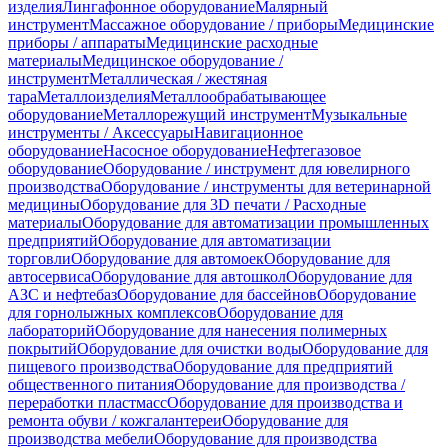
изделия
Лингафонное оборудование
Малярный
инструмент
Массажное оборудование / приборы
Медицинские
приборы / аппараты
Медицинские расходные
материалы
Медицинское оборудование /
инструмент
Металлическая / жестяная
тара
Металлоизделия
Металлообрабатывающее
оборудование
Металлорежущий инструмент
Музыкальные
инструменты / Аксессуары
Навигационное
оборудование
Насосное оборудование
Нефтегазовое
оборудование
Оборудование / инструмент для ювелирного
производства
Оборудование / инструменты для ветеринарной
медицины
Оборудование для 3D печати / Расходные
материалы
Оборудование для автоматизации промышленных
предприятий
Оборудование для автоматизации
торговли
Оборудование для автомоек
Оборудование для
автосервиса
Оборудование для автошкол
Оборудование для
АЗС и нефтебаз
Оборудование для бассейнов
Оборудование
для горнолыжных комплексов
Оборудование для
лабораторий
Оборудование для нанесения полимерных
покрытий
Оборудование для очистки воды
Оборудование для
пищевого производства
Оборудование для предприятий
общественного питания
Оборудование для производства /
переработки пластмасс
Оборудование для производства и
ремонта обуви / кожгалантереи
Оборудование для
производства мебели
Оборудование для производства