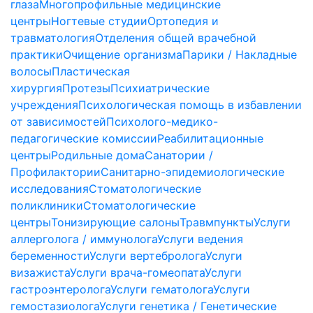
глаза
Многопрофильные медицинские
центры
Ногтевые студии
Ортопедия и
травматология
Отделения общей врачебной
практики
Очищение организма
Парики / Накладные
волосы
Пластическая
хирургия
Протезы
Психиатрические
учреждения
Психологическая помощь в избавлении
от зависимостей
Психолого-медико-
педагогические комиссии
Реабилитационные
центры
Родильные дома
Санатории /
Профилактории
Санитарно-эпидемиологические
исследования
Стоматологические
поликлиники
Стоматологические
центры
Тонизирующие салоны
Травмпункты
Услуги
аллерголога / иммунолога
Услуги ведения
беременности
Услуги вертебролога
Услуги
визажиста
Услуги врача-гомеопата
Услуги
гастроэнтеролога
Услуги гематолога
Услуги
гемостазиолога
Услуги генетика / Генетические