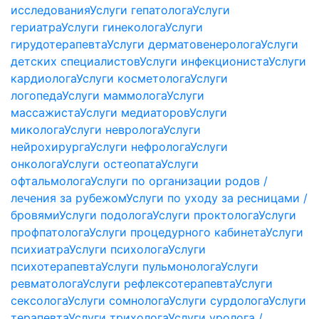
исследования
Услуги гепатолога
Услуги
гериатра
Услуги гинеколога
Услуги
гирудотерапевта
Услуги дерматовенеролога
Услуги
детских специалистов
Услуги инфекциониста
Услуги
кардиолога
Услуги косметолога
Услуги
логопеда
Услуги маммолога
Услуги
массажиста
Услуги медиаторов
Услуги
миколога
Услуги невролога
Услуги
нейрохирурга
Услуги нефролога
Услуги
онколога
Услуги остеопата
Услуги
офтальмолога
Услуги по организации родов /
лечения за рубежом
Услуги по уходу за ресницами /
бровями
Услуги подолога
Услуги проктолога
Услуги
профпатолога
Услуги процедурного кабинета
Услуги
психиатра
Услуги психолога
Услуги
психотерапевта
Услуги пульмонолога
Услуги
ревматолога
Услуги рефлексотерапевта
Услуги
сексолога
Услуги сомнолога
Услуги сурдолога
Услуги
терапевта
Услуги трихолога
Услуги уролога /