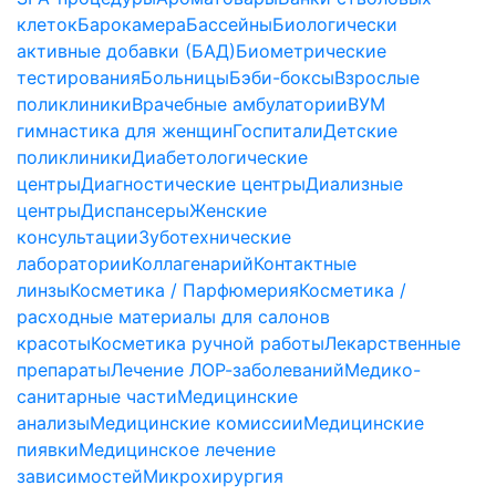
клеток
Барокамера
Бассейны
Биологически
активные добавки (БАД)
Биометрические
тестирования
Больницы
Бэби-боксы
Взрослые
поликлиники
Врачебные амбулатории
ВУМ
гимнастика для женщин
Госпитали
Детские
поликлиники
Диабетологические
центры
Диагностические центры
Диализные
центры
Диспансеры
Женские
консультации
Зуботехнические
лаборатории
Коллагенарий
Контактные
линзы
Косметика / Парфюмерия
Косметика /
расходные материалы для салонов
красоты
Косметика ручной работы
Лекарственные
препараты
Лечение ЛОР-заболеваний
Медико-
санитарные части
Медицинские
анализы
Медицинские комиссии
Медицинские
пиявки
Медицинское лечение
зависимостей
Микрохирургия