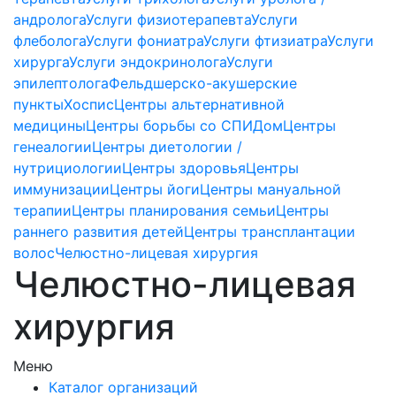
андролога
Услуги физиотерапевта
Услуги
флеболога
Услуги фониатра
Услуги фтизиатра
Услуги
хирурга
Услуги эндокринолога
Услуги
эпилептолога
Фельдшерско-акушерские
пункты
Хоспис
Центры альтернативной
медицины
Центры борьбы со СПИДом
Центры
генеалогии
Центры диетологии /
нутрициологии
Центры здоровья
Центры
иммунизации
Центры йоги
Центры мануальной
терапии
Центры планирования семьи
Центры
раннего развития детей
Центры трансплантации
волос
Челюстно-лицевая хирургия
Челюстно-лицевая
хирургия
Меню
Каталог организаций