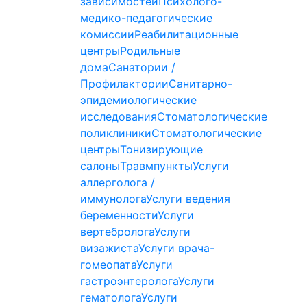
зависимостей
Психолого-
медико-педагогические
комиссии
Реабилитационные
центры
Родильные
дома
Санатории /
Профилактории
Санитарно-
эпидемиологические
исследования
Стоматологические
поликлиники
Стоматологические
центры
Тонизирующие
салоны
Травмпункты
Услуги
аллерголога /
иммунолога
Услуги ведения
беременности
Услуги
вертебролога
Услуги
визажиста
Услуги врача-
гомеопата
Услуги
гастроэнтеролога
Услуги
гематолога
Услуги