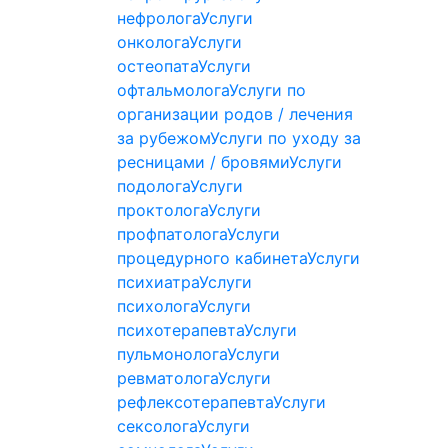
нефролога
Услуги
онколога
Услуги
остеопата
Услуги
офтальмолога
Услуги по
организации родов / лечения
за рубежом
Услуги по уходу за
ресницами / бровями
Услуги
подолога
Услуги
проктолога
Услуги
профпатолога
Услуги
процедурного кабинета
Услуги
психиатра
Услуги
психолога
Услуги
психотерапевта
Услуги
пульмонолога
Услуги
ревматолога
Услуги
рефлексотерапевта
Услуги
сексолога
Услуги