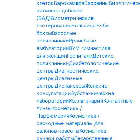
клеток
Барокамера
Бассейны
Биологичес
активные добавки
(БАД)
Биометрические
тестирования
Больницы
Бэби-
боксы
Взрослые
поликлиники
Врачебные
амбулатории
ВУМ гимнастика
для женщин
Госпитали
Детские
поликлиники
Диабетологические
центры
Диагностические
центры
Диализные
центры
Диспансеры
Женские
консультации
Зуботехнические
лаборатории
Коллагенарий
Контактные
линзы
Косметика /
Парфюмерия
Косметика /
расходные материалы для
салонов красоты
Косметика
ручной работы
Лекарственные