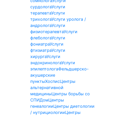
сомнолога
Услуги
сурдолога
Услуги
терапевта
Услуги
трихолога
Услуги уролога /
андролога
Услуги
физиотерапевта
Услуги
флеболога
Услуги
фониатра
Услуги
фтизиатра
Услуги
хирурга
Услуги
эндокринолога
Услуги
эпилептолога
Фельдшерско-
акушерские
пункты
Хоспис
Центры
альтернативной
медицины
Центры борьбы со
СПИДом
Центры
генеалогии
Центры диетологии
/ нутрициологии
Центры