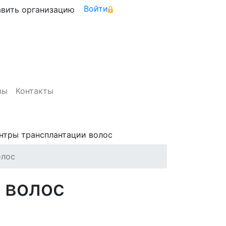
Войти
вить организацию
вы
Контакты
олос
 волос