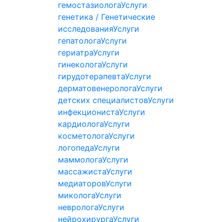
гемостазиолога
Услуги
генетика / Генетические
исследования
Услуги
гепатолога
Услуги
гериатра
Услуги
гинеколога
Услуги
гирудотерапевта
Услуги
дерматовенеролога
Услуги
детских специалистов
Услуги
инфекциониста
Услуги
кардиолога
Услуги
косметолога
Услуги
логопеда
Услуги
маммолога
Услуги
массажиста
Услуги
медиаторов
Услуги
миколога
Услуги
невролога
Услуги
нейрохирурга
Услуги