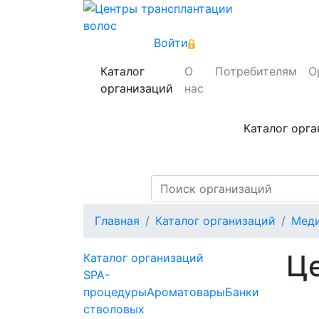
Войти
Каталог
О
Потребителям
О
организаций
нас
Каталог орг
Главная
Каталог организаций
Меди
Ц
Каталог организаций
SPA-
процедуры
Ароматовары
Банки
стволовых