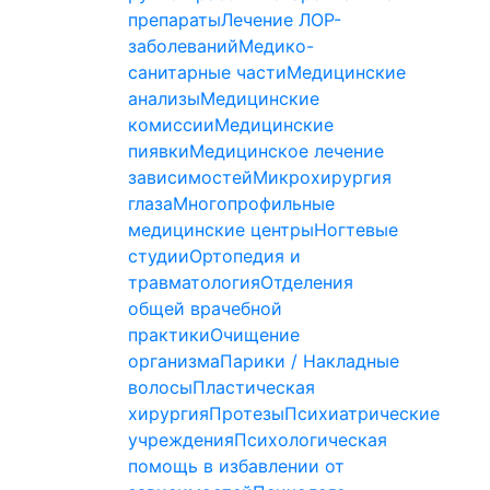
препараты
Лечение ЛОР-
заболеваний
Медико-
санитарные части
Медицинские
анализы
Медицинские
комиссии
Медицинские
пиявки
Медицинское лечение
зависимостей
Микрохирургия
глаза
Многопрофильные
медицинские центры
Ногтевые
студии
Ортопедия и
травматология
Отделения
общей врачебной
практики
Очищение
организма
Парики / Накладные
волосы
Пластическая
хирургия
Протезы
Психиатрические
учреждения
Психологическая
помощь в избавлении от