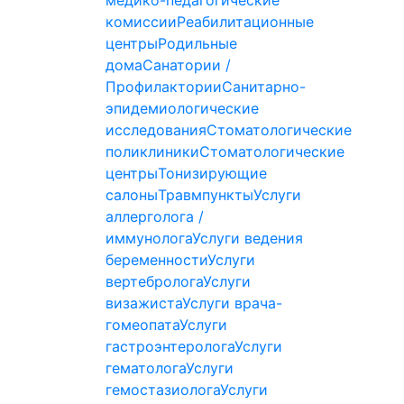
медико-педагогические
комиссии
Реабилитационные
центры
Родильные
дома
Санатории /
Профилактории
Санитарно-
эпидемиологические
исследования
Стоматологические
поликлиники
Стоматологические
центры
Тонизирующие
салоны
Травмпункты
Услуги
аллерголога /
иммунолога
Услуги ведения
беременности
Услуги
вертебролога
Услуги
визажиста
Услуги врача-
гомеопата
Услуги
гастроэнтеролога
Услуги
гематолога
Услуги
гемостазиолога
Услуги