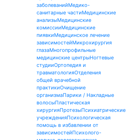
заболеваний
Медико-
санитарные части
Медицинские
анализы
Медицинские
комиссии
Медицинские
пиявки
Медицинское лечение
зависимостей
Микрохирургия
глаза
Многопрофильные
медицинские центры
Ногтевые
студии
Ортопедия и
травматология
Отделения
общей врачебной
практики
Очищение
организма
Парики / Накладные
волосы
Пластическая
хирургия
Протезы
Психиатрические
учреждения
Психологическая
помощь в избавлении от
зависимостей
Психолого-