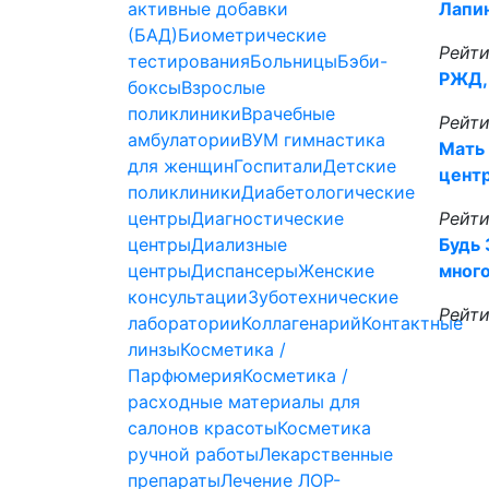
активные добавки
Лапин
(БАД)
Биометрические
Рейти
тестирования
Больницы
Бэби-
РЖД,
боксы
Взрослые
поликлиники
Врачебные
Рейти
амбулатории
ВУМ гимнастика
Мать 
для женщин
Госпитали
Детские
цент
поликлиники
Диабетологические
центры
Диагностические
Рейти
центры
Диализные
Будь 
центры
Диспансеры
Женские
мног
консультации
Зуботехнические
Рейти
лаборатории
Коллагенарий
Контактные
линзы
Косметика /
Парфюмерия
Косметика /
расходные материалы для
салонов красоты
Косметика
ручной работы
Лекарственные
препараты
Лечение ЛОР-