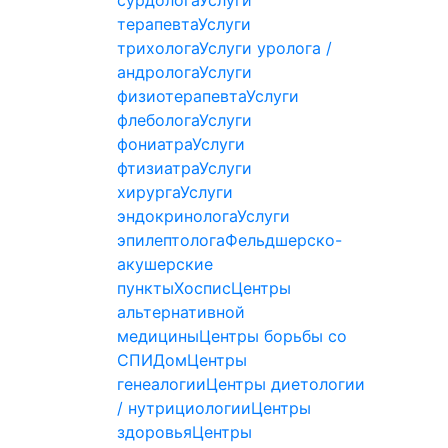
сурдолога
Услуги
терапевта
Услуги
трихолога
Услуги уролога /
андролога
Услуги
физиотерапевта
Услуги
флеболога
Услуги
фониатра
Услуги
фтизиатра
Услуги
хирурга
Услуги
эндокринолога
Услуги
эпилептолога
Фельдшерско-
акушерские
пункты
Хоспис
Центры
альтернативной
медицины
Центры борьбы со
СПИДом
Центры
генеалогии
Центры диетологии
/ нутрициологии
Центры
здоровья
Центры