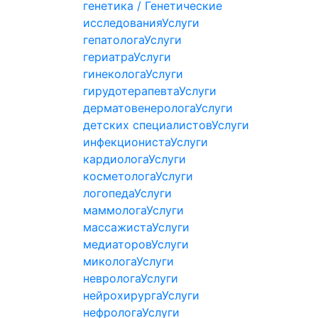
генетика / Генетические
исследования
Услуги
гепатолога
Услуги
гериатра
Услуги
гинеколога
Услуги
гирудотерапевта
Услуги
дерматовенеролога
Услуги
детских специалистов
Услуги
инфекциониста
Услуги
кардиолога
Услуги
косметолога
Услуги
логопеда
Услуги
маммолога
Услуги
массажиста
Услуги
медиаторов
Услуги
миколога
Услуги
невролога
Услуги
нейрохирурга
Услуги
нефролога
Услуги