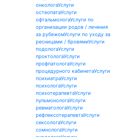
онколога
Услуги
остеопата
Услуги
офтальмолога
Услуги по
организации родов / лечения
за рубежом
Услуги по уходу за
ресницами / бровями
Услуги
подолога
Услуги
проктолога
Услуги
профпатолога
Услуги
процедурного кабинета
Услуги
психиатра
Услуги
психолога
Услуги
психотерапевта
Услуги
пульмонолога
Услуги
ревматолога
Услуги
рефлексотерапевта
Услуги
сексолога
Услуги
сомнолога
Услуги