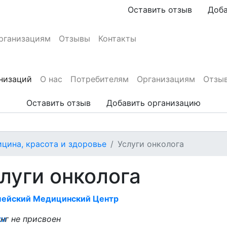
Оставить отзыв
Доба
рганизациям
Отзывы
Контакты
анизаций
О нас
Потребителям
Организациям
Отзы
Оставить отзыв
Добавить организацию
цина, красота и здоровье
Услуги онколога
луги онколога
пейский Медицинский Центр
ки
нг не присвоен