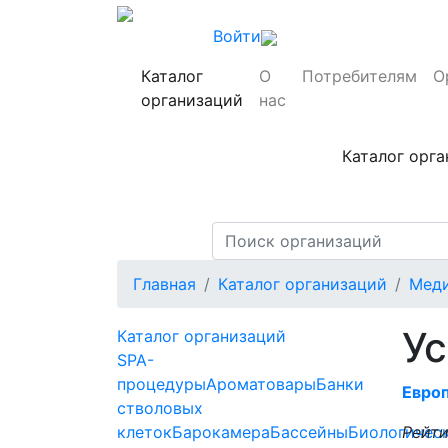
Войти
Каталог
О
Потребителям
О
организаций
нас
Каталог орг
Главная
Каталог организаций
Меди
Ус
Каталог организаций
SPA-
процедуры
Ароматовары
Банки
Евро
стволовых
клеток
Барокамера
Бассейны
Биологичес
Рейти