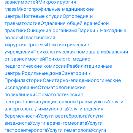
зависимостей
Микрохирургия
глаза
Многопрофильные медицинские
центры
Ногтевые студии
Ортопедия и
травматология
Отделения общей врачебной
практики
Очищение организма
Парики / Накладные
волосы
Пластическая
хирургия
Протезы
Психиатрические
учреждения
Психологическая помощь в избавлении
от зависимостей
Психолого-медико-
педагогические комиссии
Реабилитационные
центры
Родильные дома
Санатории /
Профилактории
Санитарно-эпидемиологические
исследования
Стоматологические
поликлиники
Стоматологические
центры
Тонизирующие салоны
Травмпункты
Услуги
аллерголога / иммунолога
Услуги ведения
беременности
Услуги вертебролога
Услуги
визажиста
Услуги врача-гомеопата
Услуги
гастроэнтеролога
Услуги гематолога
Услуги