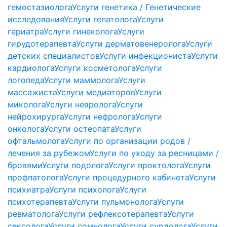
гемостазиолога
Услуги генетика / Генетические
исследования
Услуги гепатолога
Услуги
гериатра
Услуги гинеколога
Услуги
гирудотерапевта
Услуги дерматовенеролога
Услуги
детских специалистов
Услуги инфекциониста
Услуги
кардиолога
Услуги косметолога
Услуги
логопеда
Услуги маммолога
Услуги
массажиста
Услуги медиаторов
Услуги
миколога
Услуги невролога
Услуги
нейрохирурга
Услуги нефролога
Услуги
онколога
Услуги остеопата
Услуги
офтальмолога
Услуги по организации родов /
лечения за рубежом
Услуги по уходу за ресницами /
бровями
Услуги подолога
Услуги проктолога
Услуги
профпатолога
Услуги процедурного кабинета
Услуги
психиатра
Услуги психолога
Услуги
психотерапевта
Услуги пульмонолога
Услуги
ревматолога
Услуги рефлексотерапевта
Услуги
сексолога
Услуги сомнолога
Услуги сурдолога
Услуги