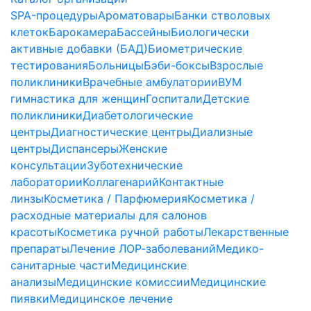
SPA-процедуры
Ароматовары
Банки стволовых
клеток
Барокамера
Бассейны
Биологически
активные добавки (БАД)
Биометрические
тестирования
Больницы
Бэби-боксы
Взрослые
поликлиники
Врачебные амбулатории
ВУМ
гимнастика для женщин
Госпитали
Детские
поликлиники
Диабетологические
центры
Диагностические центры
Диализные
центры
Диспансеры
Женские
консультации
Зуботехнические
лаборатории
Коллагенарий
Контактные
линзы
Косметика / Парфюмерия
Косметика /
расходные материалы для салонов
красоты
Косметика ручной работы
Лекарственные
препараты
Лечение ЛОР-заболеваний
Медико-
санитарные части
Медицинские
анализы
Медицинские комиссии
Медицинские
пиявки
Медицинское лечение