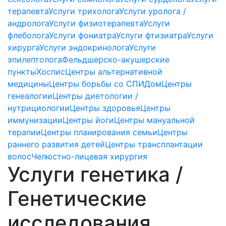
терапевта
Услуги трихолога
Услуги уролога /
андролога
Услуги физиотерапевта
Услуги
флеболога
Услуги фониатра
Услуги фтизиатра
Услуги
хирурга
Услуги эндокринолога
Услуги
эпилептолога
Фельдшерско-акушерские
пункты
Хоспис
Центры альтернативной
медицины
Центры борьбы со СПИДом
Центры
генеалогии
Центры диетологии /
нутрициологии
Центры здоровья
Центры
иммунизации
Центры йоги
Центры мануальной
терапии
Центры планирования семьи
Центры
раннего развития детей
Центры трансплантации
волос
Челюстно-лицевая хирургия
Услуги генетика /
Генетические
исследования