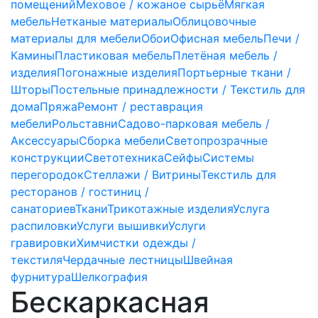
помещений
Меховое / кожаное сырьё
Мягкая
мебель
Нетканые материалы
Облицовочные
материалы для мебели
Обои
Офисная мебель
Печи /
Камины
Пластиковая мебель
Плетёная мебель /
изделия
Погонажные изделия
Портьерные ткани /
Шторы
Постельные принадлежности / Текстиль для
дома
Пряжа
Ремонт / реставрация
мебели
Рольставни
Садово-парковая мебель /
Аксессуары
Сборка мебели
Светопрозрачные
конструкции
Светотехника
Сейфы
Системы
перегородок
Стеллажи / Витрины
Текстиль для
ресторанов / гостиниц /
санаториев
Ткани
Трикотажные изделия
Услуга
распиловки
Услуги вышивки
Услуги
гравировки
Химчистки одежды /
текстиля
Чердачные лестницы
Швейная
фурнитура
Шелкография
Бескаркасная