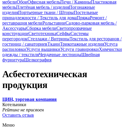
мебели
Обои
Офисная мебель
Печи / Камины
Пластиковая
мебель
Плетёная мебель / изделия
Погонажные
изделия
Портьерные ткани / Шторы
Постельные
принадлежности / Текстиль для дома
Пряжа
Ремонт /
реставрация мебели
Рольставни
Садово-парковая мебель /
Аксессуары
Сборка мебели
Светопрозрачные
конструкции
Светотехника
Сейфы
Системы
перегородок
Стеллажи / Витрины
Текстиль для ресторанов /
гостиниц / санаториев
Ткани
Трикотажные изделия
Услуга
распиловки
Услуги вышивки
Услуги гравировки
Химчистки
одежды / текстиля
Чердачные лестницы
Швейная
фурнитура
Шелкография
Асбестотехническая
продукция
ЦИН, торговая компания
Котельники
Рейтинг не присвоен
Оставить отзыв
Меню