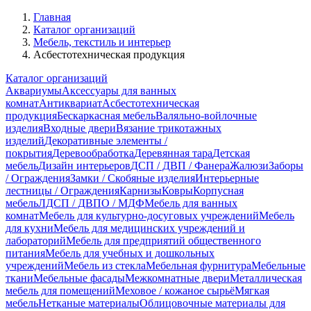
Главная
Каталог организаций
Мебель, текстиль и интерьер
Асбестотехническая продукция
Каталог организаций
Аквариумы
Аксессуары для ванных
комнат
Антиквариат
Асбестотехническая
продукция
Бескаркасная мебель
Валяльно-войлочные
изделия
Входные двери
Вязание трикотажных
изделий
Декоративные элементы /
покрытия
Деревообработка
Деревянная тара
Детская
мебель
Дизайн интерьеров
ДСП / ДВП / Фанера
Жалюзи
Заборы
/ Ограждения
Замки / Скобяные изделия
Интерьерные
лестницы / Ограждения
Карнизы
Ковры
Корпусная
мебель
ЛДСП / ДВПО / МДФ
Мебель для ванных
комнат
Мебель для культурно-досуговых учреждений
Мебель
для кухни
Мебель для медицинских учреждений и
лабораторий
Мебель для предприятий общественного
питания
Мебель для учебных и дошкольных
учреждений
Мебель из стекла
Мебельная фурнитура
Мебельные
ткани
Мебельные фасады
Межкомнатные двери
Металлическая
мебель для помещений
Меховое / кожаное сырьё
Мягкая
мебель
Нетканые материалы
Облицовочные материалы для