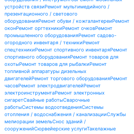
устройств связи
Ремонт мультимедийного /
презентационного / светового
оборудования
Ремонт обуви / кожгалантереи
Ремонт
окон
Ремонт оргтехники
Ремонт очков
Ремонт
промышленного оборудования
Ремонт садово-
огородного инвентаря / техники
Ремонт
спецтехники
Ремонт спортивного инвентаря
Ремонт
спортивного оборудования
Ремонт товаров для
охоты
Ремонт товаров для рыбалки
Ремонт
топливной аппаратуры дизельных
двигателей
Ремонт торгового оборудования
Ремонт
часов
Ремонт электродвигателей
Ремонт
электроинструмента
Ремонт электронных
сигарет
Свайные работы
Сварочные
работы
Системы водоотведения
Системы
отопления / водоснабжения / канализации
Службы
мелиорации земель
Снос зданий /
сооружений
Сюрвейерские услуги
Такелажные