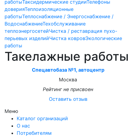
работы
Таксидермические студии
Телефоны
доверия
Теплоизоляционные
работы
Теплоснабжение / Энергоснабжение /
Водоснабжение
Техобслуживание
теплоэнергосетей
Чистка / реставрация пухо-
перьевых изделий
Чистка ковров
Экологические
работы
Такелажные работы
Спецавтобаза №1, автоцентр
Москва
Рейтинг не присвоен
Оставить отзыв
Меню
Каталог организаций
О нас
Потребителям