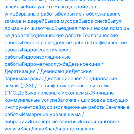
швейные
Биотуалеты
Благоустройство
улиц
Взрывные работы
Вскрытие / обслуживание
замков и дверей
Вывоз мусора
Вывоз снега
Выгул
домашних животных
Выездная техническая помощь
на дороге
Геодезические работы
Геологические
работы
Геологоразведочные работы
Геофизические
работы
Гидрогеологические
работы
Гидроизоляционные
работы
Гидрометеослужба
Дезинфекция /
Дератизация / Дезинсекция
Детские
парикмахерские
Дистанционное зондирование
земли (ДЗЗ) / Геоинформационные системы
(ГИС)
Добыча полезных ископаемых
Жилищно-
коммунальные услуги
Заточка / шлифовка режущих
инструментов
Звукоизоляционные работы
Земляные
работы
Измерение уровня шума /
вибрации
Инженерные службы
Инжиниринговые
услуги
Кладбища
Кладбища домашних