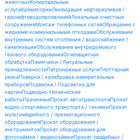
животных
Копировальные
услуги
Крематории
Ликвидация нефтеразливов /
газонефтеводопроявлений
Локальные очистные
сооружения
Монтаж телефонных сетей
Обращение с
жидкими коммунальными отходами
Обслуживание
внутренних систем отопления / водоснабжения /
канализации
Обслуживание внутридомового
газового оборудования
Огнезащитная
обработка
Памятники / Ритуальные
принадлежности
Патронажные услуги
Плоттерная
резка
Поверка / калибровка измерительных
приборов
Подвеска / Подсветка для
картин
Подводно-технические
работы
Прачечные
Прокат автотранспорта
Прокат
водно-спортивного транспорта / техники
Прокат
мультимедийного / презентационного
оборудования
Прокат оборудования /
инструментов
Прокат оборудования для
фотосъёмки / видеосъёмки
Прокат свадебных /