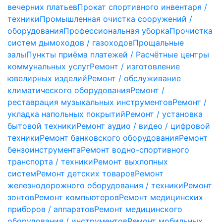
вечерних платьев
Прокат спортивного инвентаря /
техники
Промышленная очистка сооружений /
оборудования
Профессиональная уборка
Прочистка
систем дымоходов / газоходов
Прощальные
залы
Пункты приёма платежей / Расчётные центры
коммунальных услуг
Ремонт / изготовление
ювелирных изделий
Ремонт / обслуживание
климатического оборудования
Ремонт /
реставрация музыкальных инструментов
Ремонт /
укладка напольных покрытий
Ремонт / установка
бытовой техники
Ремонт аудио / видео / цифровой
техники
Ремонт банковского оборудования
Ремонт
бензоинструмента
Ремонт водно-спортивного
транспорта / техники
Ремонт выхлопных
систем
Ремонт детских товаров
Ремонт
железнодорожного оборудования / техники
Ремонт
зонтов
Ремонт компьютеров
Ремонт медицинских
приборов / аппаратов
Ремонт медицинского
оборудования / инструментов
Ремонт мобильных