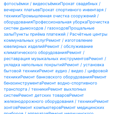
фотосъёмки / видеосъёмки
Прокат свадебных /
вечерних платьев
Прокат спортивного инвентаря /
техники
Промышленная очистка сооружений /
оборудования
Профессиональная уборка
Прочистка
систем дымоходов / газоходов
Прощальные
залы
Пункты приёма платежей / Расчётные центры
коммунальных услуг
Ремонт / изготовление
ювелирных изделий
Ремонт / обслуживание
климатического оборудования
Ремонт /
реставрация музыкальных инструментов
Ремонт /
укладка напольных покрытий
Ремонт / установка
бытовой техники
Ремонт аудио / видео / цифровой
техники
Ремонт банковского оборудования
Ремонт
бензоинструмента
Ремонт водно-спортивного
транспорта / техники
Ремонт выхлопных
систем
Ремонт детских товаров
Ремонт
железнодорожного оборудования / техники
Ремонт
зонтов
Ремонт компьютеров
Ремонт медицинских
приборов / аппаратов
Ремонт медицинского