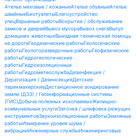
Ателье меховые / кожаные
Ателье обувные
Ателье
швейные
Биотуалеты
Благоустройство
улиц
Взрывные работы
Вскрытие / обслуживание
замков и дверей
Вывоз мусора
Вывоз снега
Выгул
домашних животных
Выездная техническая помощь
на дороге
Геодезические работы
Геологические
работы
Геологоразведочные работы
Геофизические
работы
Гидрогеологические
работы
Гидроизоляционные
работы
Гидрометеослужба
Дезинфекция /
Дератизация / Дезинсекция
Детские
парикмахерские
Дистанционное зондирование
земли (ДЗЗ) / Геоинформационные системы
(ГИС)
Добыча полезных ископаемых
Жилищно-
коммунальные услуги
Заточка / шлифовка режущих
инструментов
Звукоизоляционные работы
Земляные
работы
Измерение уровня шума /
вибрации
Инженерные службы
Инжиниринговые