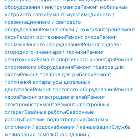
оборудования / инструментов
Ремонт мобильных
устройств связи
Ремонт мультимедийного /
презентационного / светового
оборудования
Ремонт обуви / кожгалантереи
Ремонт
окон
Ремонт оргтехники
Ремонт очков
Ремонт
промышленного оборудования
Ремонт садово-
огородного инвентаря / техники
Ремонт
спецтехники
Ремонт спортивного инвентаря
Ремонт
спортивного оборудования
Ремонт товаров для
охоты
Ремонт товаров для рыбалки
Ремонт
топливной аппаратуры дизельных
двигателей
Ремонт торгового оборудования
Ремонт
часов
Ремонт электродвигателей
Ремонт
электроинструмента
Ремонт электронных
сигарет
Свайные работы
Сварочные
работы
Системы водоотведения
Системы
отопления / водоснабжения / канализации
Службы
мелиорации земель
Снос зданий /