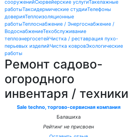
сооружений
Сюрвейерские услуги
Такелажные
работы
Таксидермические студии
Телефоны
доверия
Теплоизоляционные
работы
Теплоснабжение / Энергоснабжение /
Водоснабжение
Техобслуживание
теплоэнергосетей
Чистка / реставрация пухо-
перьевых изделий
Чистка ковров
Экологические
работы
Ремонт садово-
огородного
инвентаря / техники
Sale techno, торгово-сервисная компания
Балашиха
Рейтинг не присвоен
Оставить отзыв