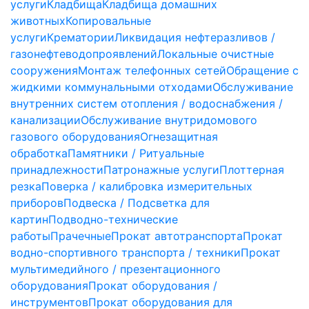
услуги
Кладбища
Кладбища домашних
животных
Копировальные
услуги
Крематории
Ликвидация нефтеразливов /
газонефтеводопроявлений
Локальные очистные
сооружения
Монтаж телефонных сетей
Обращение с
жидкими коммунальными отходами
Обслуживание
внутренних систем отопления / водоснабжения /
канализации
Обслуживание внутридомового
газового оборудования
Огнезащитная
обработка
Памятники / Ритуальные
принадлежности
Патронажные услуги
Плоттерная
резка
Поверка / калибровка измерительных
приборов
Подвеска / Подсветка для
картин
Подводно-технические
работы
Прачечные
Прокат автотранспорта
Прокат
водно-спортивного транспорта / техники
Прокат
мультимедийного / презентационного
оборудования
Прокат оборудования /
инструментов
Прокат оборудования для