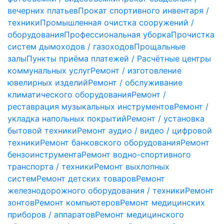
вечерних платьев
Прокат спортивного инвентаря /
техники
Промышленная очистка сооружений /
оборудования
Профессиональная уборка
Прочистка
систем дымоходов / газоходов
Прощальные
залы
Пункты приёма платежей / Расчётные центры
коммунальных услуг
Ремонт / изготовление
ювелирных изделий
Ремонт / обслуживание
климатического оборудования
Ремонт /
реставрация музыкальных инструментов
Ремонт /
укладка напольных покрытий
Ремонт / установка
бытовой техники
Ремонт аудио / видео / цифровой
техники
Ремонт банковского оборудования
Ремонт
бензоинструмента
Ремонт водно-спортивного
транспорта / техники
Ремонт выхлопных
систем
Ремонт детских товаров
Ремонт
железнодорожного оборудования / техники
Ремонт
зонтов
Ремонт компьютеров
Ремонт медицинских
приборов / аппаратов
Ремонт медицинского