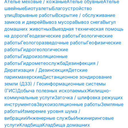
Ателье меховые / кожаные
Ателье обувные
Ателье
швейные
Биотуалеты
Благоустройство
улиц
Взрывные работы
Вскрытие / обслуживание
замков и дверей
Вывоз мусора
Вывоз снега
Выгул
домашних животных
Выездная техническая помощь
на дороге
Геодезические работы
Геологические
работы
Геологоразведочные работы
Геофизические
работы
Гидрогеологические
работы
Гидроизоляционные
работы
Гидрометеослужба
Дезинфекция /
Дератизация / Дезинсекция
Детские
парикмахерские
Дистанционное зондирование
земли (ДЗЗ) / Геоинформационные системы
(ГИС)
Добыча полезных ископаемых
Жилищно-
коммунальные услуги
Заточка / шлифовка режущих
инструментов
Звукоизоляционные работы
Земляные
работы
Измерение уровня шума /
вибрации
Инженерные службы
Инжиниринговые
услуги
Кладбища
Кладбища домашних