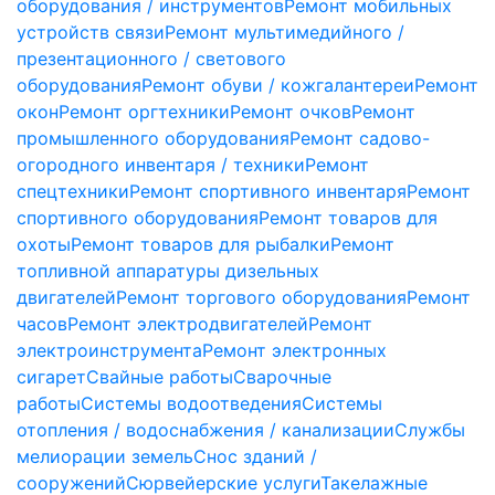
оборудования / инструментов
Ремонт мобильных
устройств связи
Ремонт мультимедийного /
презентационного / светового
оборудования
Ремонт обуви / кожгалантереи
Ремонт
окон
Ремонт оргтехники
Ремонт очков
Ремонт
промышленного оборудования
Ремонт садово-
огородного инвентаря / техники
Ремонт
спецтехники
Ремонт спортивного инвентаря
Ремонт
спортивного оборудования
Ремонт товаров для
охоты
Ремонт товаров для рыбалки
Ремонт
топливной аппаратуры дизельных
двигателей
Ремонт торгового оборудования
Ремонт
часов
Ремонт электродвигателей
Ремонт
электроинструмента
Ремонт электронных
сигарет
Свайные работы
Сварочные
работы
Системы водоотведения
Системы
отопления / водоснабжения / канализации
Службы
мелиорации земель
Снос зданий /
сооружений
Сюрвейерские услуги
Такелажные