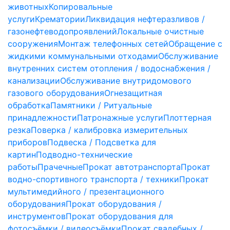
животных
Копировальные
услуги
Крематории
Ликвидация нефтеразливов /
газонефтеводопроявлений
Локальные очистные
сооружения
Монтаж телефонных сетей
Обращение с
жидкими коммунальными отходами
Обслуживание
внутренних систем отопления / водоснабжения /
канализации
Обслуживание внутридомового
газового оборудования
Огнезащитная
обработка
Памятники / Ритуальные
принадлежности
Патронажные услуги
Плоттерная
резка
Поверка / калибровка измерительных
приборов
Подвеска / Подсветка для
картин
Подводно-технические
работы
Прачечные
Прокат автотранспорта
Прокат
водно-спортивного транспорта / техники
Прокат
мультимедийного / презентационного
оборудования
Прокат оборудования /
инструментов
Прокат оборудования для
фотосъёмки / видеосъёмки
Прокат свадебных /