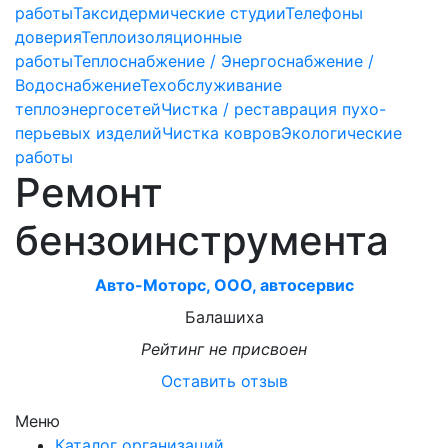
работы
Таксидермические студии
Телефоны
доверия
Теплоизоляционные
работы
Теплоснабжение / Энергоснабжение /
Водоснабжение
Техобслуживание
теплоэнергосетей
Чистка / реставрация пухо-
перьевых изделий
Чистка ковров
Экологические
работы
Ремонт
бензоинструмента
Авто-Моторс, ООО, автосервис
Балашиха
Рейтинг не присвоен
Оставить отзыв
Меню
Каталог организаций