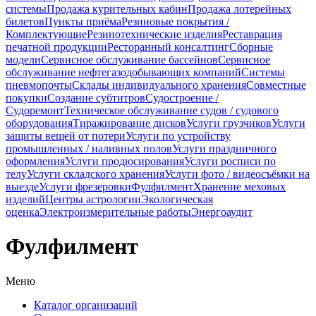
системы
Продажа курительных кабин
Продажа лотерейных
билетов
Пункты приёма
Резиновые покрытия /
Комплектующие
Резинотехнические изделия
Реставрация
печатной продукции
Ресторанный консалтинг
Сборные
модели
Сервисное обслуживание бассейнов
Сервисное
обслуживание нефтегазодобывающих компаний
Системы
пневмопочты
Склады индивидуального хранения
Совместные
покупки
Создание субтитров
Судостроение /
Судоремонт
Техническое обслуживание судов / судового
оборудования
Тиражирование дисков
Услуги грузчиков
Услуги
защиты вещей от потери
Услуги по устройству
промышленных / наливных полов
Услуги праздничного
оформления
Услуги продюсирования
Услуги росписи по
телу
Услуги складского хранения
Услуги фото / видеосъёмки на
выезде
Услуги фрезеровки
Фулфилмент
Хранение меховых
изделий
Центры астрологии
Экологическая
оценка
Электроизмерительные работы
Энергоаудит
Фулфилмент
Меню
Каталог организаций