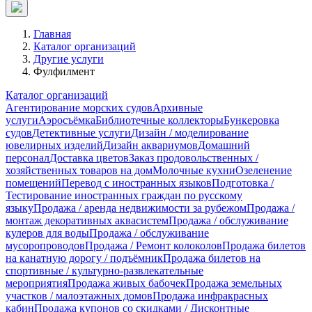
Главная
Каталог организаций
Другие услуги
Фулфилмент
Каталог организаций
Агентирование морских судов
Архивные
услуги
Аэросъёмка
Библиотечные коллекторы
Бункеровка
судов
Детективные услуги
Дизайн / моделирование
ювелирных изделий
Дизайн аквариумов
Домашний
персонал
Доставка цветов
Заказ продовольственных /
хозяйственных товаров на дом
Молочные кухни
Озеленение
помещений
Перевод с иностранных языков
Подготовка /
Тестирование иностранных граждан по русскому
языку
Продажа / аренда недвижимости за рубежом
Продажа /
монтаж декоративных аквасистем
Продажа / обслуживание
кулеров для воды
Продажа / обслуживание
мусоропроводов
Продажа / Ремонт колоколов
Продажа билетов
на канатную дорогу / подъёмник
Продажа билетов на
спортивные / культурно-развлекательные
мероприятия
Продажа живых бабочек
Продажа земельных
участков / малоэтажных домов
Продажа инфракрасных
кабин
Продажа купонов со скидками / Дисконтные