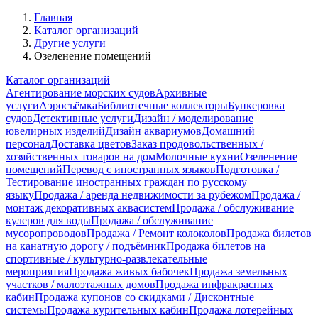
Главная
Каталог организаций
Другие услуги
Озеленение помещений
Каталог организаций
Агентирование морских судов
Архивные
услуги
Аэросъёмка
Библиотечные коллекторы
Бункеровка
судов
Детективные услуги
Дизайн / моделирование
ювелирных изделий
Дизайн аквариумов
Домашний
персонал
Доставка цветов
Заказ продовольственных /
хозяйственных товаров на дом
Молочные кухни
Озеленение
помещений
Перевод с иностранных языков
Подготовка /
Тестирование иностранных граждан по русскому
языку
Продажа / аренда недвижимости за рубежом
Продажа /
монтаж декоративных аквасистем
Продажа / обслуживание
кулеров для воды
Продажа / обслуживание
мусоропроводов
Продажа / Ремонт колоколов
Продажа билетов
на канатную дорогу / подъёмник
Продажа билетов на
спортивные / культурно-развлекательные
мероприятия
Продажа живых бабочек
Продажа земельных
участков / малоэтажных домов
Продажа инфракрасных
кабин
Продажа купонов со скидками / Дисконтные
системы
Продажа курительных кабин
Продажа лотерейных