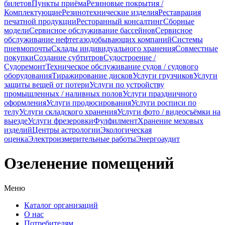
билетов
Пункты приёма
Резиновые покрытия /
Комплектующие
Резинотехнические изделия
Реставрация
печатной продукции
Ресторанный консалтинг
Сборные
модели
Сервисное обслуживание бассейнов
Сервисное
обслуживание нефтегазодобывающих компаний
Системы
пневмопочты
Склады индивидуального хранения
Совместные
покупки
Создание субтитров
Судостроение /
Судоремонт
Техническое обслуживание судов / судового
оборудования
Тиражирование дисков
Услуги грузчиков
Услуги
защиты вещей от потери
Услуги по устройству
промышленных / наливных полов
Услуги праздничного
оформления
Услуги продюсирования
Услуги росписи по
телу
Услуги складского хранения
Услуги фото / видеосъёмки на
выезде
Услуги фрезеровки
Фулфилмент
Хранение меховых
изделий
Центры астрологии
Экологическая
оценка
Электроизмерительные работы
Энергоаудит
Озеленение помещений
Меню
Каталог организаций
О нас
Потребителям