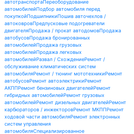
автотранспорта
Переоборудование
автомобилей
Подбор автомобиля перед
покупкой
Подшипники
Пошив авточехлов /
автоковров
Предпусковые подогреватели
двигателя
Продажа / прокат автодомов
Продажа
автобусов
Продажа бронированных
автомобилей
Продажа грузовых
автомобилей
Продажа легковых
автомобилей
Развал / Схождение
Ремонт /
обслуживание климатических систем
автомобиля
Ремонт / тюнинг мототехники
Ремонт
автобусов
Ремонт автоэлектрики
Ремонт
АКПП
Ремонт бензиновых двигателей
Ремонт
гибридных автомобилей
Ремонт грузовых
автомобилей
Ремонт дизельных двигателей
Ремонт
карбюраторов / инжекторов
Ремонт МКПП
Ремонт
ходовой части автомобиля
Ремонт электронных
систем управления
автомобиля
Специализированное