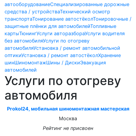
автооборудование
Специализированные дорожные
средства / устройства
Технический осмотр
транспорта
Тонирование автостёкол
Тонировочные /
защитные плёнки для автомобилей
Топливные
карты
Тюнинг
Услуги авторазбора
Услуги водителя
без автомобиля
Услуги по отогреву
автомобиля
Установка / ремонт автомобильной
оптики
Установка / ремонт автостёкол
Хранение
шин
Шиномонтаж
Шины / Диски
Эвакуация
автомобилей
Услуги по отогреву
автомобиля
Prokol24, мобильная шиномонтажная мастерская
Москва
Рейтинг не присвоен