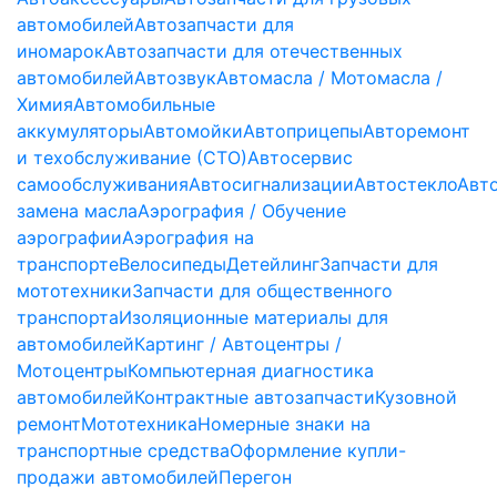
автомобилей
Автозапчасти для
иномарок
Автозапчасти для отечественных
автомобилей
Автозвук
Автомасла / Мотомасла /
Химия
Автомобильные
аккумуляторы
Автомойки
Автоприцепы
Авторемонт
и техобслуживание (СТО)
Автосервис
самообслуживания
Автосигнализации
Автостекло
Авт
замена масла
Аэрография / Обучение
аэрографии
Аэрография на
транспорте
Велосипеды
Детейлинг
Запчасти для
мототехники
Запчасти для общественного
транспорта
Изоляционные материалы для
автомобилей
Картинг / Автоцентры /
Мотоцентры
Компьютерная диагностика
автомобилей
Контрактные автозапчасти
Кузовной
ремонт
Мототехника
Номерные знаки на
транспортные средства
Оформление купли-
продажи автомобилей
Перегон